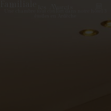
Familiale
Une chambre tout confort dans notre hôtel 3
étoiles en Ardèche