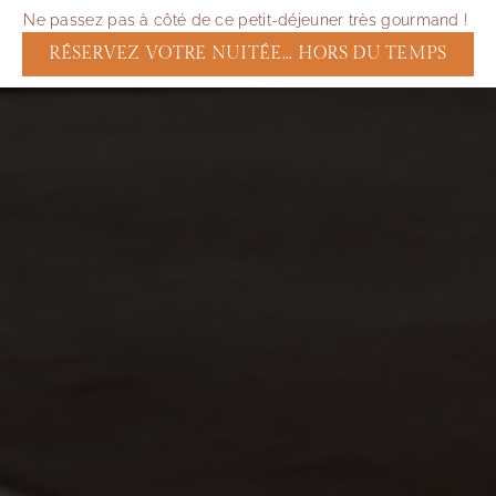
Ne passez pas à côté de ce petit-déjeuner très gourmand !
RÉSERVEZ VOTRE NUITÉE... HORS DU TEMPS