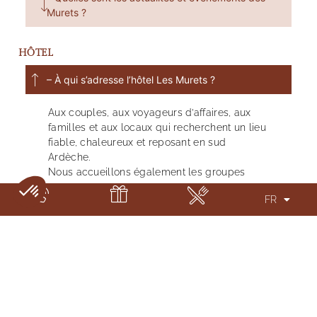
Murets ?
HÔTEL
– À qui s’adresse l’hôtel Les Murets ?
Aux couples, aux voyageurs d’affaires, aux
familles et aux locaux qui recherchent un lieu
fiable, chaleureux et reposant en sud
Ardèche.
Nous accueillons également les groupes
pour :
FR
des repas de famille,
moments conviviaux d’associations,
anniversaires ou autres moments
« collectifs »,
ainsi que les professionnels pour des
réunions d’équipe, de comités de
direction ou séminaires.